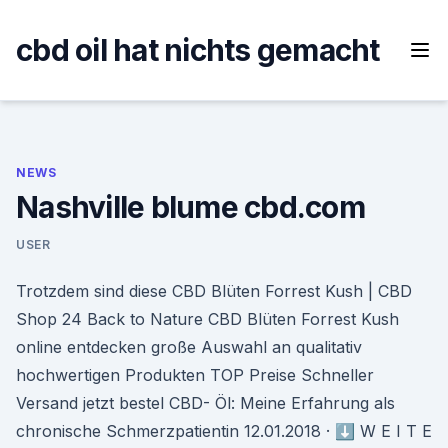
Skip
to
cbd oil hat nichts gemacht
content
NEWS
Nashville blume cbd.com
USER
Trotzdem sind diese CBD Blüten Forrest Kush | CBD
Shop 24 Back to Nature CBD Blüten Forrest Kush
online entdecken große Auswahl an qualitativ
hochwertigen Produkten TOP Preise Schneller
Versand jetzt bestel CBD- Öl: Meine Erfahrung als
chronische Schmerzpatientin 12.01.2018 · ⬇️ W E I T E