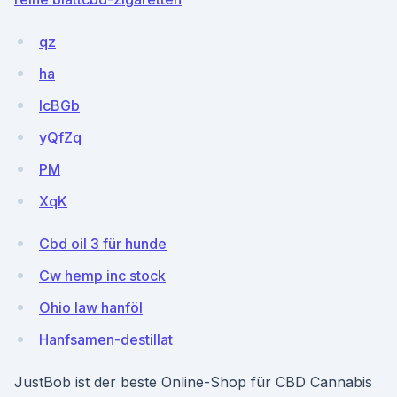
qz
ha
lcBGb
yQfZq
PM
XqK
Cbd oil 3 für hunde
Cw hemp inc stock
Ohio law hanföl
Hanfsamen-destillat
JustBob ist der beste Online-Shop für CBD Cannabis