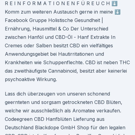
R E I N F O R M A T I O N E N F Ü R E U C H ⬇️
Komm zum weiteren Austausch gerne in meine ⬇️
Facebook Gruppe Holistische Gesundheit |
Ernährung, Hausmittel & Co Der Unterschied
zwischen Hanföl und CBD-Öl - Hanf Extrakte In
Cremes oder Salben besitzt CBD ein vielfältiges
Anwendungsgebiet bei Hautirritationen und
Krankheiten wie Schuppenflechte. CBD ist neben THC
das zweithäufigste Cannabinoid, besitzt aber keinerlei
psychoaktive Wirkung.
Lass dich überzeugen von unseren schonend
geernteten und sorgsam getrockneten CBD Blüten,
welche wir ausschließlich als Aromatee verkaufen.
Codeegreen CBD Hanfblüten Lieferung aus
Deutschland Blackdope GmbH Shop für den legalen