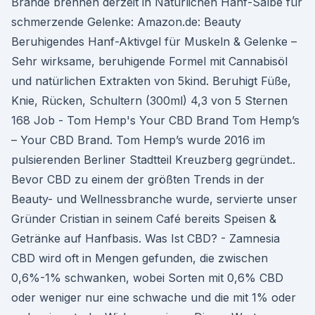
Brände brennen derzeit in Natürlichen Hanf-Salbe für
schmerzende Gelenke: Amazon.de: Beauty
Beruhigendes Hanf-Aktivgel für Muskeln & Gelenke –
Sehr wirksame, beruhigende Formel mit Cannabisöl
und natürlichen Extrakten von 5kind. Beruhigt Füße,
Knie, Rücken, Schultern (300ml) 4,3 von 5 Sternen
168 Job - Tom Hemp's Your CBD Brand Tom Hemp’s
– Your CBD Brand. Tom Hemp’s wurde 2016 im
pulsierenden Berliner Stadtteil Kreuzberg gegründet..
Bevor CBD zu einem der größten Trends in der
Beauty- und Wellnessbranche wurde, servierte unser
Gründer Cristian in seinem Café bereits Speisen &
Getränke auf Hanfbasis. Was Ist CBD? - Zamnesia
CBD wird oft in Mengen gefunden, die zwischen
0,6%-1% schwanken, wobei Sorten mit 0,6% CBD
oder weniger nur eine schwache und die mit 1% oder