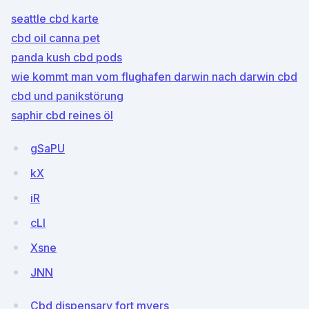
seattle cbd karte
cbd oil canna pet
panda kush cbd pods
wie kommt man vom flughafen darwin nach darwin cbd
cbd und panikstörung
saphir cbd reines öl
gSaPU
kX
iR
cLI
Xsne
JNN
Cbd dispensary fort myers