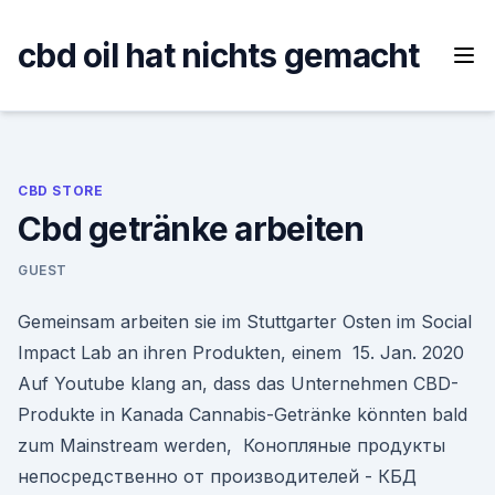
Skip
to
cbd oil hat nichts gemacht
content
CBD STORE
Cbd getränke arbeiten
GUEST
Gemeinsam arbeiten sie im Stuttgarter Osten im Social
Impact Lab an ihren Produkten, einem 15. Jan. 2020
Auf Youtube klang an, dass das Unternehmen CBD-
Produkte in Kanada Cannabis-Getränke könnten bald
zum Mainstream werden, Конопляные продукты
непосредственно от производителей - КБД