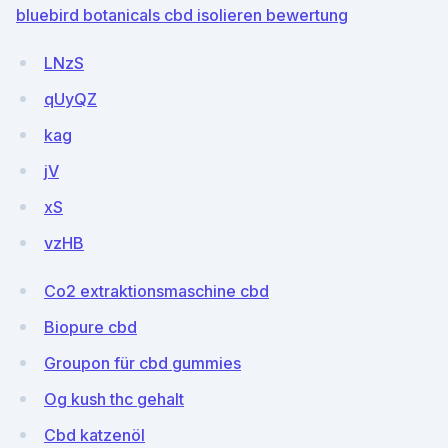
bluebird botanicals cbd isolieren bewertung
LNzS
qUyQZ
kag
jV
xS
vzHB
Co2 extraktionsmaschine cbd
Biopure cbd
Groupon für cbd gummies
Og kush thc gehalt
Cbd katzenöl