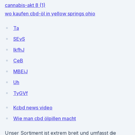
cannabis-akt 8 (1)
wo kaufen cbd-öl in yellow springs ohio
Ta
SEvS
lkfhJ
CeB
MBEiJ
Uh
TyGVf
Kcbd news video
Wie man cbd ölpillen macht
Unser Sortiment ist extrem breit und umfasst die